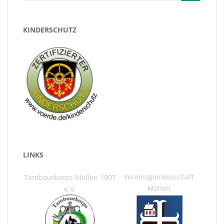
nach:
KINDERSCHUTZ
LINKS
Vereinsgemeinschaft
Tambourkorps Möllen 1907
Möllen
e.V.