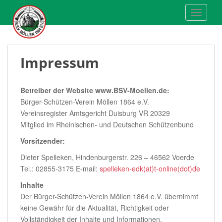
S
TOGGLE
k
i
p
t
Impressum
o
m
a
Betreiber der Website www.BSV-Moellen.de:
i
Bürger-Schützen-Verein Möllen 1864 e.V.
n
Vereinsregister Amtsgericht Duisburg VR 20329
c
Mitglied im Rheinischen- und Deutschen Schützenbund
o
Vorsitzender:
n
t
Dieter Spelleken, Hindenburgerstr. 226 – 46562 Voerde
e
Tel.: 02855-3175 E-mail:
spelleken-edk(at)t-online(dot)de
n
Inhalte
t
Der Bürger-Schützen-Verein Möllen 1864 e.V. übernimmt
keine Gewähr für die Aktualität, Richtigkeit oder
Vollständigkeit der Inhalte und Informationen.