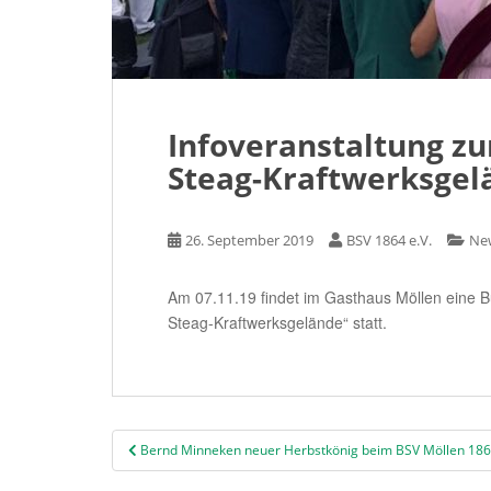
Infoveranstaltung z
Steag-Kraftwerksgel
26. September 2019
BSV 1864 e.V.
Ne
Am 07.11.19 findet im Gasthaus Möllen eine 
Steag-Kraftwerksgelände“ statt.
Beitragsnavigation
Bernd Minneken neuer Herbstkönig beim BSV Möllen 1864