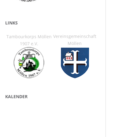
LINKS
Vereinsgemeinschaft
Tambourkorps Möllen
Möllen
1907 e.V.
KALENDER