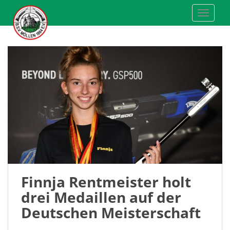
S
TOGGLE
k
i
p
t
o
m
a
i
n
c
o
n
t
e
Finnja Rentmeister holt
n
drei Medaillen auf der
t
Deutschen Meisterschaft