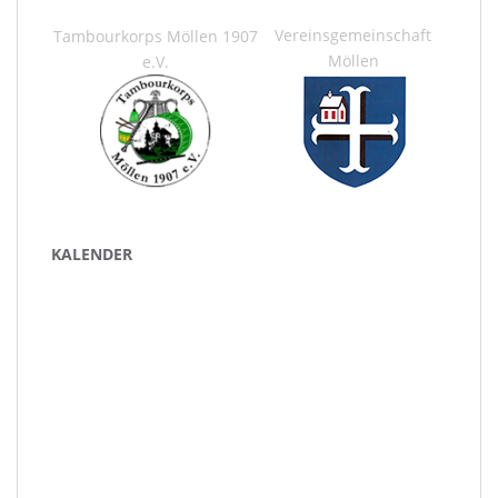
Vereinsgemeinschaft
Tambourkorps Möllen 1907
Möllen
e.V.
KALENDER