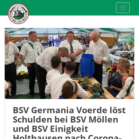
S
TOGGLE
k
i
p
t
o
m
a
i
n
c
o
n
t
e
BSV Germania Voerde löst
n
Schulden bei BSV Möllen
t
und BSV Einigkeit
Holthausen nach Corona-