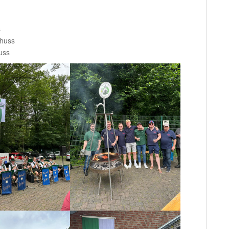
s
chuss
uss