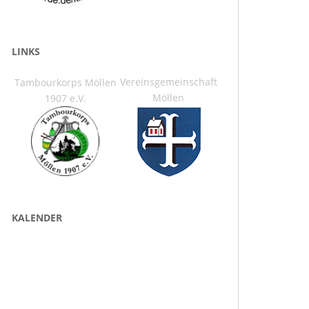
LINKS
Vereinsgemeinschaft
Tambourkorps Möllen
Möllen
1907 e.V.
KALENDER